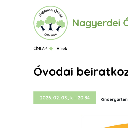
Ugrás
a
tartalomra
Nagyerdei 
Morzsa
CÍMLAP
Hírek
Óvodai beiratko
2026. 02. 03., k – 20:34
Kindergarte