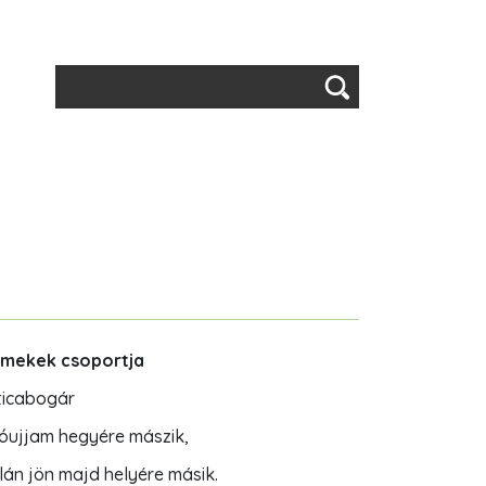
Keresés
ermekek csoportja
aticabogár
óujjam hegyére mászik,
lán jön majd helyére másik.