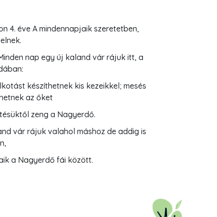
on 4. éve A mindennapjaik szeretetben,
elnek.
Minden nap egy új kaland vár rájuk itt, a
dában:
otást készíthetnek kis kezeikkel; mesés
hetnek az őket
etésüktől zeng a Nagyerdő.
and vár rájuk valahol máshoz de addig is
n,
ik a Nagyerdő fái között.