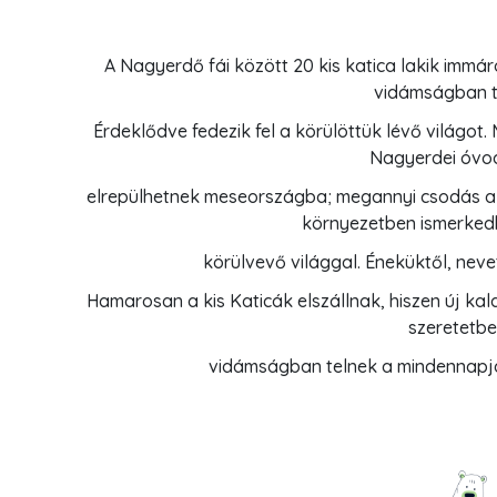
A Nagyerdő fái között 20 kis katica lakik immár
vidámságban t
Érdeklődve fedezik fel a körülöttük lévő világot. 
Nagyerdei óvo
elrepülhetnek meseországba; megannyi csodás alk
környezetben ismerked
körülvevő világgal. Éneküktől, nev
Hamarosan a kis Katicák elszállnak, hiszen új kal
szeretetbe
vidámságban telnek a mindennapja