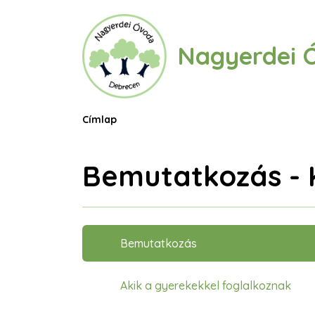
Ugrás
a
tartalomra
Nagyerdei 
Morzsa
Címlap
Bemutatkozás - 
Oldalmenü
Bemutatkozás
Akik a gyerekekkel foglalkoznak