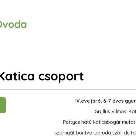
Óvoda
Katica csoport
IV.éve járó, 6-7 éves gy
Gryllus Vilmos: K
Pettyes hátú katicabogár mutat
szárnyát bontva ide-oda száll de ta