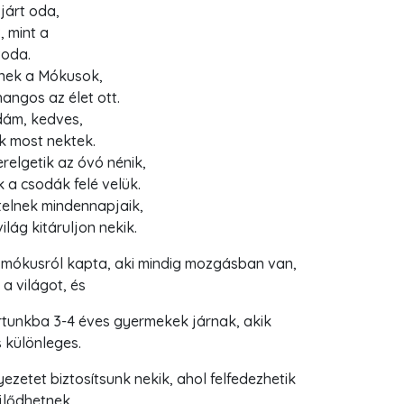
járt oda,
, mint a
oda.
nek a Mókusok,
angos az élet ott.
idám, kedves,
k most nektek.
relgetik az óvó nénik,
ek a csodák felé velük.
telnek mindennapjaik,
lág kitáruljon nekik.
a mókusról kapta, aki mindig mozgásban van,
 a világot, és
rtunkba 3-4 éves gyermekek járnak, akik
 különleges.
zetet biztosítsunk nekik, ahol felfedezhetik
jlődhetnek.