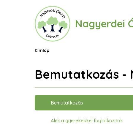
Ugrás
a
tartalomra
Nagyerdei 
Morzsa
Címlap
Bemutatkozás - 
Oldalmenü
Bemutatkozás
Akik a gyerekekkel foglalkoznak