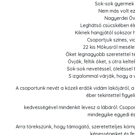
Sok-sok gyermek 
Nem más volt ez
Nagyerdei Óv
Leghátsó csücskében él
Kiknek hangjától sokszor h
Csoportjuk színes, v
22 kis Mókusról meséle
Őket legnagyobb szeretettel te
Óvják, féltik őket, s útra kelt
Sok-sok nevetéssel, öleléssel 
S izgalommal várják, hogy a vi
A csoportunk nevét a közeli erdők vidám lakójáról, 
éber tekintettel figyeli
kedvességével mindenkit levesz a lábáról. Csopo
mindegyike egyedi és
Arra törekszünk, hogy támogató, szeretetteljes környe
képességeiket és fe