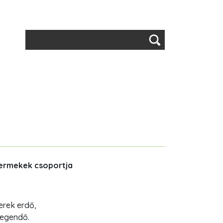
Keresés
yermekek csoportja
erek erdő,
legendő.