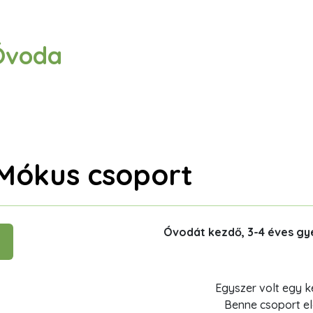
Óvoda
Mókus csoport
Óvodát kezdő, 3-4 éves g
Egyszer volt egy k
Benne csoport e