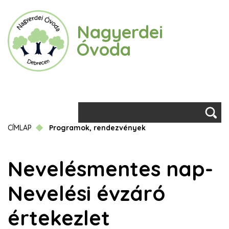
Ugrás
a
Nagyerdei
tartalomra
Óvoda
Keresés
Morzsa
CÍMLAP
Programok, rendezvények
Nevelésmentes nap-
Nevelési évzáró
értekezlet