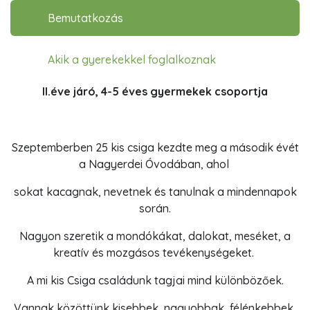
Oldalmenü
Bemutatkozás
Akik a gyerekekkel foglalkoznak
II.éve járó, 4-5 éves gyermekek csoportja
Szeptemberben 25 kis csiga kezdte meg a második évét
a Nagyerdei Óvodában, ahol
sokat kacagnak, nevetnek és tanulnak a mindennapok
során.
Nagyon szeretik a mondókákat, dalokat, meséket, a
kreatív és mozgásos tevékenységeket.
A mi kis Csiga családunk tagjai mind különbözőek.
Vannak közöttünk kisebbek, nagyobbak, félénkebbek,