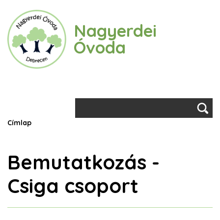
Ugrás
a
Nagyerdei
tartalomra
Óvoda
Keresés
Morzsa
Címlap
Bemutatkozás -
Csiga csoport