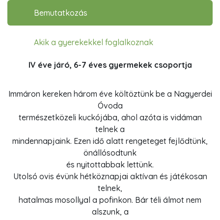
Oldalmenü
Bemutatkozás
Akik a gyerekekkel foglalkoznak
IV éve járó, 6-7 éves gyermekek csoportja
Immáron kereken három éve költöztünk be a Nagyerdei
Óvoda
természetközeli kuckójába, ahol azóta is vidáman
telnek a
mindennapjaink. Ezen idő alatt rengeteget fejlődtünk,
önállósodtunk
és nyitottabbak lettünk.
Utolsó ovis évünk hétköznapjai aktívan és játékosan
telnek,
hatalmas mosollyal a pofinkon. Bár téli álmot nem
alszunk, a