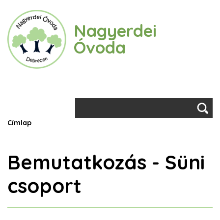
Ugrás
a
Nagyerdei
tartalomra
Óvoda
Keresés
Morzsa
Címlap
Bemutatkozás - Süni
csoport